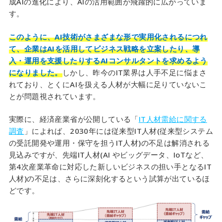
成AIの進化により、AIの活用範囲が飛躍的に広がっていま
す。
このように、AI技術がさまざまな形で実用化されるにつれ
て、企業はAIを活用してビジネス戦略を立案したり、導
入・運用を支援したりするAIコンサルタントを求めるよう
になりました。
しかし、昨今のIT業界は人手不足に悩まさ
れており、とくにAIを扱える人材が大幅に足りていないこ
とが問題視されています。
実際に、経済産業省が公開している「
IT人材需給に関する
調査
」によれば、2030年には従来型IT人材(従来型システム
の受託開発や運用・保守を担うIT人材)の不足は解消される
見込みですが、先端IT人材(AI やビッグデータ、IoTなど、
第4次産業革命に対応した新しいビジネスの担い手となるIT
人材)の不足は、さらに深刻化するという試算が出ているほ
どです。