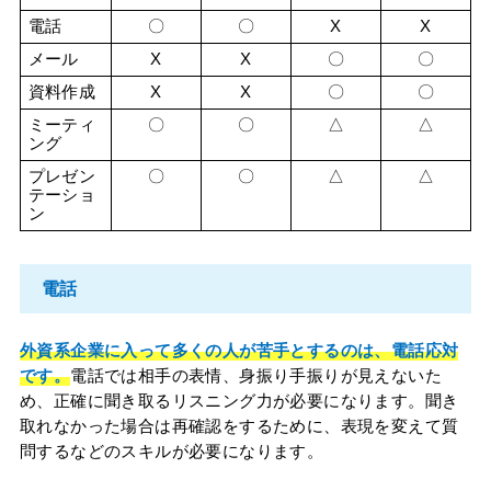
電話
〇
〇
X
X
メール
X
X
〇
〇
資料作成
X
X
〇
〇
ミーティ
〇
〇
△
△
ング
プレゼン
〇
〇
△
△
テーショ
ン
電話
外資系企業に入って多くの人が苦手とするのは、電話応対
です。
電話では相手の表情、身振り手振りが見えないた
め、正確に聞き取るリスニング力が必要になります。聞き
取れなかった場合は再確認をするために、表現を変えて質
問するなどのスキルが必要になります。