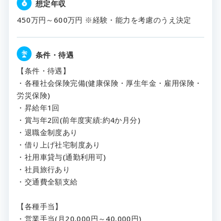
想定年収
450万円～600万円 ※経験・能力を考慮のうえ決定
条件・待遇
【条件・待遇】
・各種社会保険完備(健康保険・厚生年金・雇用保険・
労災保険)
・昇給年1回
・賞与年2回(前年度実績:約4か月分)
・退職金制度あり
・借り上げ社宅制度あり
・社用車貸与(通勤利用可)
・社員旅行あり
・交通費全額支給
【各種手当】
・営業手当(月20,000円～40,000円)