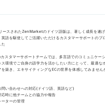
。
】
リリースされたZenMarketのドイツ語版は、著しく成長を
・英語を駆使してご活躍いただけるカスタマーサポートのプ
した
upのカスタマーサポートチームでは、多言語でのコミュニケ
ネス環境でご自身の語学力を活かしたい方にとって、最適な
アを築き、エキサイティングなECの世界を体感してみません
】
の問い合わせへの対応(ドイツ語、英語など)
対応時に他チームとの協力や報告
レーターの管理