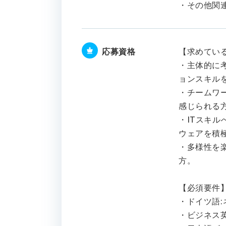
・その他関連
応募資格
【求めてい
・主体的に
ョンスキル
・チームワ
感じられる
・ITスキル
ウェアを積
・多様性を
方。
【必須要件
・ドイツ語
・ビジネス英