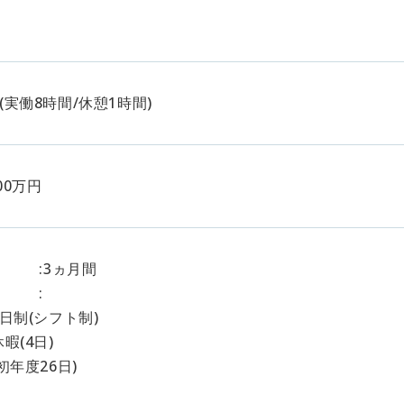
15(実働8時間/休憩1時間)
00万円
 :3ヵ月間
暇 :
日制(シフト制)
暇(4日)
初年度26日)