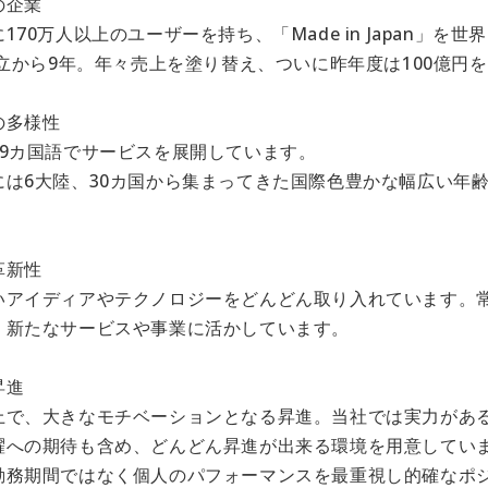
の企業
170万人以上のユーザーを持ち、「Made in Japan」を
設立から9年。年々売上を塗り替え、ついに昨年度は100億円
の多様性
19カ国語でサービスを展開しています。
は6大陸、30カ国から集まってきた国際色豊かな幅広い年齢(
革新性
いアイディアやテクノロジーをどんどん取り入れています。
、新たなサービスや事業に活かしています。
昇進
上で、大きなモチベーションとなる昇進。当社では実力がある
躍への期待も含め、どんどん昇進が出来る環境を用意してい
勤務期間ではなく個人のパフォーマンスを最重視し的確なポ