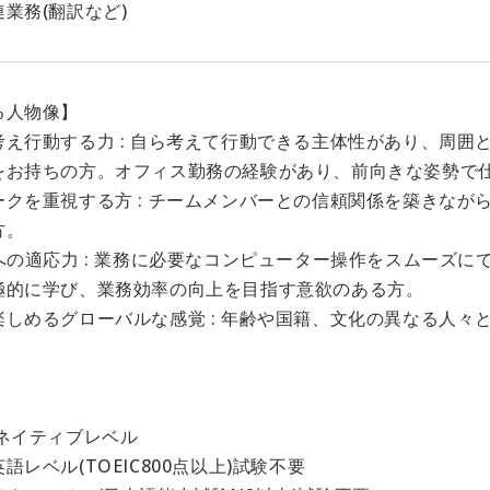
業務(翻訳など)
る人物像】
考え行動する力 : 自ら考えて行動できる主体性があり、周囲
をお持ちの方。オフィス勤務の経験があり、前向きな姿勢で
ークを重視する方 : チームメンバーとの信頼関係を築きなが
方。
への適応力 : 業務に必要なコンピューター操作をスムーズ
極的に学び、業務効率の向上を目指す意欲のある方。
楽しめるグローバルな感覚 : 年齢や国籍、文化の異なる人々
】
:ネイティブレベル
語レベル(TOEIC800点以上)試験不要