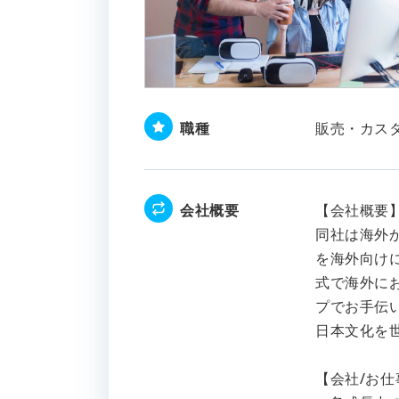
職種
販売・カス
会社概要
【会社概要
同社は海外
を海外向け
式で海外に
プでお手伝
日本文化を
【会社/お