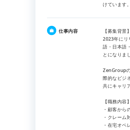
けています
仕事内容
【募集背景
2023年に
語・日本語
とになりま
ZenGro
際的なビジ
共にキャリ
【職務内容
・顧客から
・クレーム
・在宅オペ