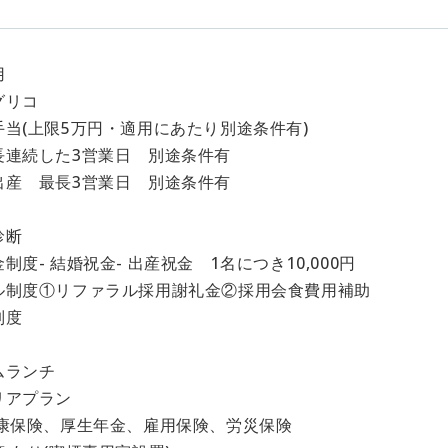
用
グリコ
当(上限5万円・適用にあたり別途条件有)
長連続した3営業日 別途条件有
出産 最長3営業日 別途条件有
診断
制度- 結婚祝金- 出産祝金 1名につき10,000円
ル制度①リファラル採用謝礼金②採用会食費用補助
制度
ムランチ
リアプラン
健康保険、厚生年金、雇用保険、労災保険