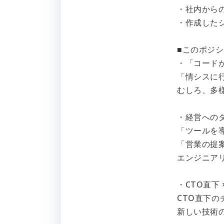
・社内から
・作成した
■このポジ
・「コード
「情シスに
むしろ、多
・経営への
「ツールを
「営業の提
エンジニア
・CTO直下 
CTO直下
新しい技術