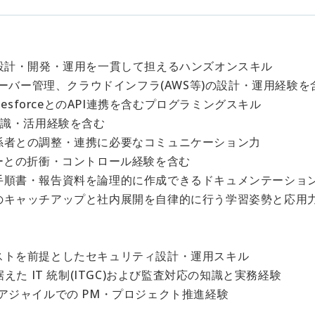
の設計・開発・運用を一貫して担えるハンズオンスキル
サーバー管理、クラウドインフラ(AWS等)の設計・運用経験を
alesforceとのAPI連携を含むプログラミングスキル
知識・活用経験を含む
係者との調整・連携に必要なコミュニケーション力
ーとの折衝・コントロール経験を含む
手順書・報告資料を論理的に作成できるドキュメンテーショ
のキャッチアップと社内展開を自律的に行う学習姿勢と応用
ストを前提としたセキュリティ設計・運用スキル
据えた IT 統制(ITGC)および監査対応の知識と実務経験
アジャイルでの PM・プロジェクト推進経験