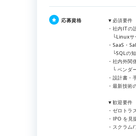
応募資格
▼必須要件
・社内IT
└Linux
・SaaS・S
└SQLの
・社内外関
└ ベンダ
・設計書・
・最新技術
▼歓迎要件
・ゼロトラ
・IPO を見
・スクラム/