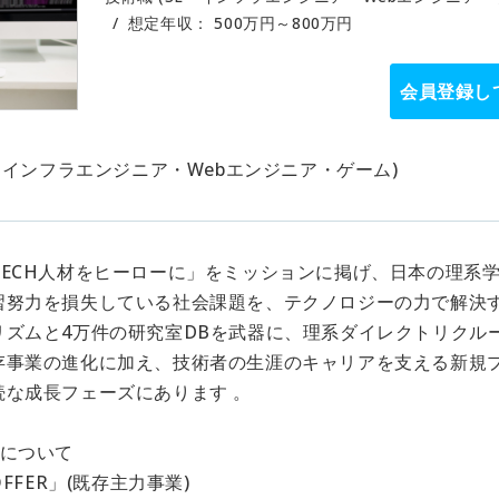
想定年収
：
500万円～800万円
会員登録し
E・インフラエンジニア・Webエンジニア・ゲーム)
TECH人材をヒーローに」をミッションに掲げ、日本の理系
習努力を損失している社会課題を、テクノロジーの力で解決す
リズムと4万件の研究室DBを武器に、理系ダイレクトリクルー
存事業の進化に加え、技術者の生涯のキャリアを支える新規
続な成長フェーズにあります 。
トについて
OFFER」(既存主力事業)