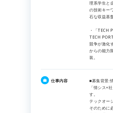
理系学生と
の技術キー
石な収益基
・「TECH 
TECH P
競争が激化
からの能力
装。
仕事内容
■募集背景:情シ
「情シス=
す。
テックオーシ
そのために必