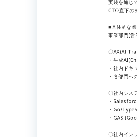
実装を通じ
CTO直下
■具体的な
事業部門(
〇AX(AI Tr
・生成AI(C
・社内ドキュ
・各部門へ
〇社内シス
・Salesf
・Go/Ty
・GAS (Go
〇社内イン