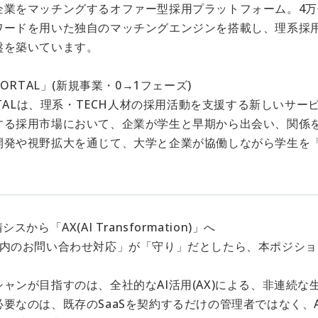
企業をマッチングするオファー型採用プラットフォーム。4万
ワードを用いた独自のマッチングエンジンを搭載し、理系採
盤を築いています。
PORTAL」(新規事業・0→1フェーズ)
ORTALは、理系・TECH人材の採用活動を支援する新しいサー
する採用市場において、企業が学生と早期から出会い、関係
開発や視野拡大を通じて、大学と企業が協働しながら学生を
スから「AX(AI Transformation)」へ
社内のお問い合わせ対応」が「守り」だとしたら、本ポジション
ャンが目指すのは、全社的なAI活用(AX)による、非連続な
要なのは、既存のSaaSを契約するだけの管理者ではなく、A