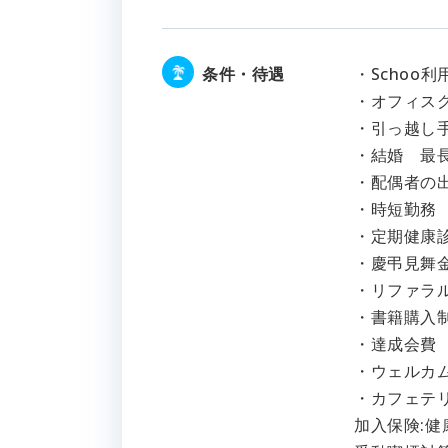
条件・待遇
・Schoo利
・オフィス
・引っ越し手
・結婚 最
・配偶者の
・時短勤務
・定期健康
・慶弔見舞金
・リファラ
・書籍購入
・達成会費
・ウェルカ
・カフェテ
加入保険: