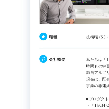
職種
技術職 (S
会社概要
私たちは「
時間もの学
独自アルゴ
現在は、既
事業の非連
■プロダク
・「TECH 