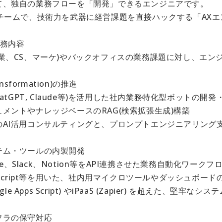
て、独自の業務フローを「開発」できるエンジニアです。
のチームで、技術力を武器に経営課題を直接ハックする「AX
業務内容
営業、CS、マーケ)やバックオフィスの業務課題に対し、エン
ansformation)の推進
hatGPT, Claude等)を活用した社内業務特化型ボットの開発
メントやナレッジベースのRAG(検索拡張生成)構築
のAI活用コンサルティングと、プロンプトエンジニアリング
テム・ツールの内製開発
orce、Slack、Notion等をAPI連携させた業務自動化ワーク
peScript等を用いた、社内用マイクロツールやダッシュボード
ogle Apps Script) やiPaaS (Zapier) を超えた、堅牢
フラの保守対応