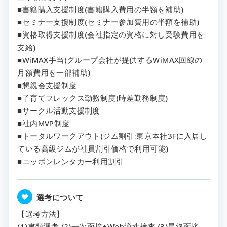
■書籍購入支援制度(書籍購入費用の半額を補助)
■セミナー支援制度(セミナー参加費用の半額を補助)
■資格取得支援制度(会社指定の資格に対し受験費用を
支給)
■WiMAX手当(グループ会社が提供するWiMAX回線の
月額費用を一部補助)
■懇親会支援制度
■子育てフレックス勤務制度(時差勤務制度)
■サークル活動支援制度
■社内MVP制度
■トータルワークアウト(ジム割引:東京本社3Fに入居し
ている高級ジムが社員割引価格で利用可能)
■ニッポンレンタカー利用割引
選考について
【選考方法】
(1)書類選考 (2)一次面接+Web適性検査 (3)最終面接