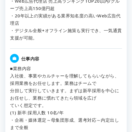
・Web広告代理店 売上高ランキングTOP20以内/グル
ープ売上高150億円超
・20年以上の実績がある業界知名度の高いWeb広告代
理店
・デジタル全般+オフライン施策も実行でき、一気通貫
支援が可能。
仕事内容
■業務内容
入社後、事業やカルチャーを理解してもらいながら、
採用業務をお任せします。業務はチームで
分担して実行していきます。まずは新卒採用を中心に
お任せし、業務に慣れてきたら領域を広げ
ていく想定です。
(1) 新卒:採用人数 10名/年
・企画・媒体選定～母集団形成、選考対応～内定出し
まで全般