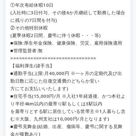
①年次有給休暇10日
(入社時に3日付与、その後6か月継続して勤務した場合
に残りの7日間を付与)
②その他特別休暇
(夏季休暇2日間、慶弔に伴う休暇・・・等)
■保険:厚生年金保険、健康保険、労災、雇用保険適用
■管理監督者:無
==============================
【福利厚生/諸手当】
■通勤手当(上限:月40,000円 ※一ヶ月の定期代及び出
勤日数に応じた往復交通費のどちらか安い
方にてお支払いいたします)
■住宅手当(15,000円/月 ※入社1年経過後、かつ本社よ
り半径4km以内の最寄り駅もしくは3駅以内
を最寄りとする駅に居住している世帯主※1人暮らし含
む※大阪、九州支社は10,000円/月となります)
■慶弔見舞金(結婚、出産、傷病等、慶弔に関する見舞
金が複数あり)