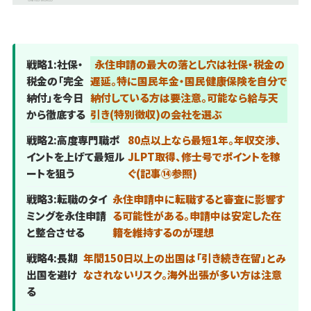
戦略1:社保・
永住申請の最大の落とし穴は社保・税金の
税金の「完全
遅延。特に国民年金・国民健康保険を自分で
納付」を今日
納付している方は要注意。可能なら給与天
から徹底する
引き(特別徴収)の会社を選ぶ
戦略2:高度専門職ポ
80点以上なら最短1年。年収交渉、
イントを上げて最短ル
JLPT取得、修士号でポイントを稼
ートを狙う
ぐ(記事⑭参照)
戦略3:転職のタイ
永住申請中に転職すると審査に影響す
ミングを永住申請
る可能性がある。申請中は安定した在
と整合させる
籍を維持するのが理想
戦略4:長期
年間150日以上の出国は「引き続き在留」とみ
出国を避け
なされないリスク。海外出張が多い方は注意
る