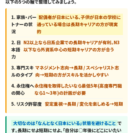
以下の5つの軸で整理してみましょう。
1. 家族・パー
配偶者が日本にいる、子供が日本の学校に
トナーの状
通っている場合は長期キャリアの方が現実
況
的
2. 日
N2以上なら日系企業での長期キャリアが有利。N3
本語
以下なら外資系中心の短期キャリアの方が合う
力
3. 専門スキ
マネジメント志向→長期 / スペシャリスト志
ルのタイプ
向→短期の方がスキルを活かしやすい
4. 永住権へ
永住権を取得したいなら最低5年(高度専門職
の関心
なら1～3年)の計画が必要
5. リスク許容度
安定重視→長期 / 変化を楽しめる→短期
大切なのは「なんとなく日本にいる」状態を避けること
で
す。長期にせよ短期にせよ、「自分は○年後にどこにいたい