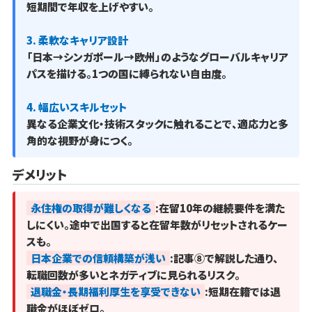
短期間で年収を上げやすい。
3. 柔軟なキャリア設計
「日本→シンガポール→欧州」のようなグローバルキャリア
パスを描ける。1つの国に縛られない自由度。
4. 幅広いスキルセット
異なる企業文化・技術スタックに触れることで、適応力と多
角的な視野が身につく。
デメリット
永住権の取得が難しくなる
:在留10年の継続要件を満た
しにくい。途中で出国すると在留年数がリセットされるケー
スも。
日本企業での信頼構築が浅い
:記事⑧で解説した通り、
転職回数が多いとネガティブに見られるリスク。
退職金・長期福利厚生を享受できない
:短期在籍では退
職金がほぼゼロ。