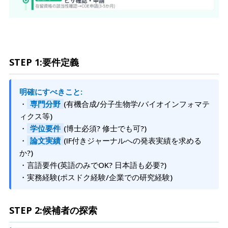
STEP 1:要件定義
明確にすべきこと:
・
専門分野
(有機合成/分子生物学/バイオインフォマテ
ィクス等)
・
学位要件
(博士必須? 修士でも可?)
・
論文実績
(IF付きジャーナルへの発表実績を求める
か?)
・言語要件(英語のみでOK? 日本語も必要?)
・実務経験(ポスドク経験/企業での研究経験)
STEP 2:候補者の探索