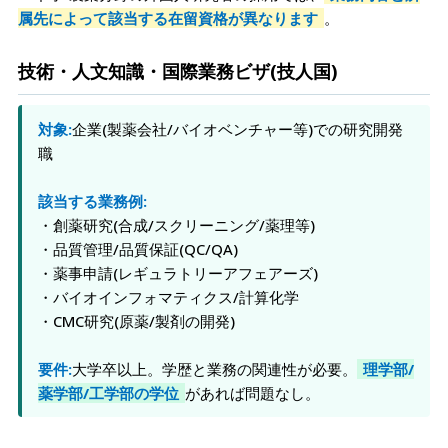
属先によって該当する在留資格が異なります
。
技術・人文知識・国際業務ビザ(技人国)
対象:
企業(製薬会社/バイオベンチャー等)での研究開発
職
該当する業務例:
・創薬研究(合成/スクリーニング/薬理等)
・品質管理/品質保証(QC/QA)
・薬事申請(レギュラトリーアフェアーズ)
・バイオインフォマティクス/計算化学
・CMC研究(原薬/製剤の開発)
要件:
大学卒以上。学歴と業務の関連性が必要。
理学部/
薬学部/工学部の学位
があれば問題なし。