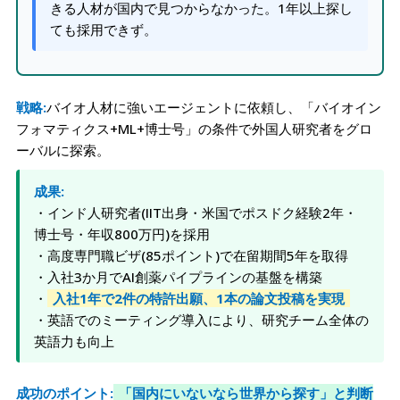
きる人材が国内で見つからなかった。1年以上探し
ても採用できず。
戦略:
バイオ人材に強いエージェントに依頼し、「バイオイン
フォマティクス+ML+博士号」の条件で外国人研究者をグロ
ーバルに探索。
成果:
・インド人研究者(IIT出身・米国でポスドク経験2年・
博士号・年収800万円)を採用
・高度専門職ビザ(85ポイント)で在留期間5年を取得
・入社3か月でAI創薬パイプラインの基盤を構築
・
入社1年で2件の特許出願、1本の論文投稿を実現
・英語でのミーティング導入により、研究チーム全体の
英語力も向上
成功のポイント:
「国内にいないなら世界から探す」と判断