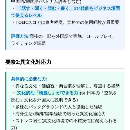
中国語/韓国語/ベトナム語等も含む)
・
「話す・聞く・読む・書く」の4技能をビジネス場面
で使えるレベル
・TOEICスコアは参考程度。実務での使用経験が最重要
評価方法:
面接の一部を外国語で実施、ロールプレイ、
ライティング課題
要素2:異文化対応力
具体的に必要な力:
・異なる文化・価値観・商習慣を理解し、尊重する姿勢
・
文化的な「橋渡し」ができる力
(例:日本の「空気を
読む」文化を外国人に説明できる)
・多様なバックグラウンドの人と協働した経験
・海外生活/勤務/留学経験で培った異文化適応力
・ストレス耐性(異文化環境での不確実性に耐えられる
力)