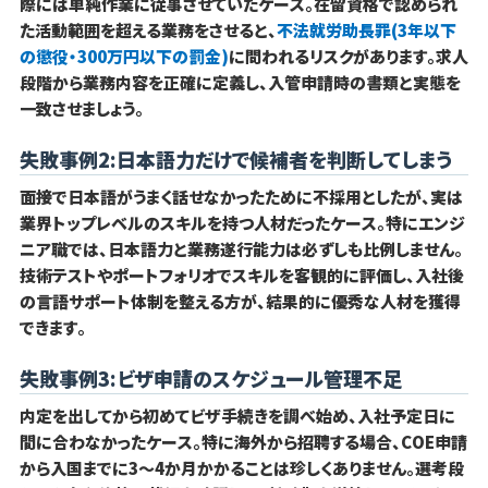
際には単純作業に従事させていたケース。在留資格で認められ
た活動範囲を超える業務をさせると、
不法就労助長罪(3年以下
の懲役・300万円以下の罰金)
に問われるリスクがあります。求人
段階から業務内容を正確に定義し、入管申請時の書類と実態を
一致させましょう。
失敗事例2:日本語力だけで候補者を判断してしまう
面接で日本語がうまく話せなかったために不採用としたが、実は
業界トップレベルのスキルを持つ人材だったケース。特にエンジ
ニア職では、日本語力と業務遂行能力は必ずしも比例しません。
技術テストやポートフォリオでスキルを客観的に評価し、入社後
の言語サポート体制を整える方が、結果的に優秀な人材を獲得
できます。
失敗事例3:ビザ申請のスケジュール管理不足
内定を出してから初めてビザ手続きを調べ始め、入社予定日に
間に合わなかったケース。特に海外から招聘する場合、COE申請
から入国までに3〜4か月かかることは珍しくありません。選考段