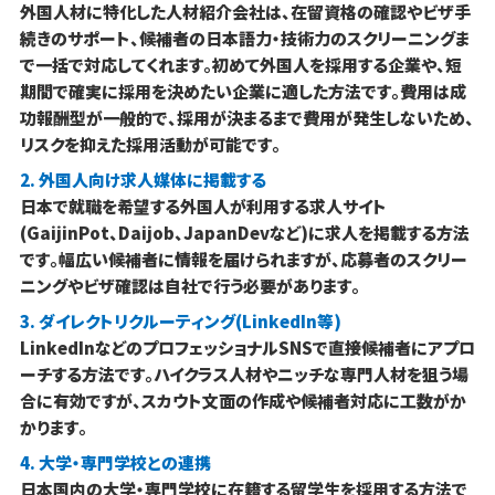
外国人材に特化した人材紹介会社は、在留資格の確認やビザ手
続きのサポート、候補者の日本語力・技術力のスクリーニングま
で一括で対応してくれます。初めて外国人を採用する企業や、短
期間で確実に採用を決めたい企業に適した方法です。費用は成
功報酬型が一般的で、採用が決まるまで費用が発生しないため、
リスクを抑えた採用活動が可能です。
2. 外国人向け求人媒体に掲載する
日本で就職を希望する外国人が利用する求人サイト
(GaijinPot、Daijob、JapanDevなど)に求人を掲載する方法
です。幅広い候補者に情報を届けられますが、応募者のスクリー
ニングやビザ確認は自社で行う必要があります。
3. ダイレクトリクルーティング(LinkedIn等)
LinkedInなどのプロフェッショナルSNSで直接候補者にアプロ
ーチする方法です。ハイクラス人材やニッチな専門人材を狙う場
合に有効ですが、スカウト文面の作成や候補者対応に工数がか
かります。
4. 大学・専門学校との連携
日本国内の大学・専門学校に在籍する留学生を採用する方法で