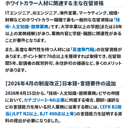
ホワイトカラー人材に関連する主な在留資格
ITエンジニア、AIエンジニア、海外営業、マーケティング、経理・
財務などのホワイトカラー職種で最も一般的な在留資格は
「技
術・人文知識・国際業務」
です。大学卒業以上の学歴(または10年
以上の実務経験)があり、業務内容と学歴・職歴に関連性がある
ことが要件となります。
また、高度な専門性を持つ人材には
「高度専門職」
の在留資格が
あります。ポイント制で70点以上を獲得すれば取得でき、在留期
間5年、配偶者の就労許可、永住許可の優遇など、多くのメリット
があります。
【2026年4月の制度改正】日本語・言語要件の追加
2026年4月15日から、「技術・人文知識・国際業務」ビザの申請
において、
カテゴリー3・4の企業
に所属する場合、翻訳・通訳な
どの言語能力を用いる対人業務に従事する際には、
CEFR B2相
当(JLPT N2以上、BJT 400点以上等)
の言語能力を証明する資
料の提出が必要になりました。