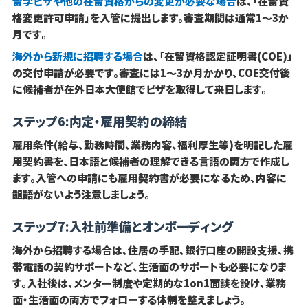
留学ビザや他の在留資格からの変更が必要な場合
は、「在留資
格変更許可申請」を入管に提出します。審査期間は通常1〜3か
月です。
海外から新規に招聘する場合
は、「在留資格認定証明書(COE)」
の交付申請が必要です。審査には1〜3か月かかり、COE交付後
に候補者が在外日本大使館でビザを取得して来日します。
ステップ6:内定・雇用契約の締結
雇用条件(給与、勤務時間、業務内容、福利厚生等)を明記した雇
用契約書を、日本語と候補者の理解できる言語の両方で作成し
ます。入管への申請にも雇用契約書が必要になるため、内容に
齟齬がないよう注意しましょう。
ステップ7:入社前準備とオンボーディング
海外から招聘する場合は、住居の手配、銀行口座の開設支援、携
帯電話の契約サポートなど、生活面のサポートも必要になりま
す。入社後は、メンター制度や定期的な1on1面談を設け、業務
面・生活面の両方でフォローする体制を整えましょう。